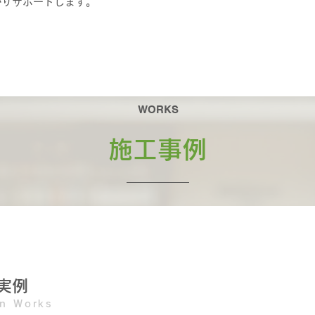
かりサポートします。
WORKS
​施工事例
実例
on Works